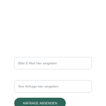
Oberwaldbehrunger Straße 25 
97656 Oberelsbach
09774/1302        
info@autohaus-sandmann.de
Öffnungszeiten: 
Mo-Fr 8:00 - 12:00 & 13:00 - 17:00
Ihre E-Mail-Adresse*
Ihre Anfrage
ANFRAGE ABSENDEN